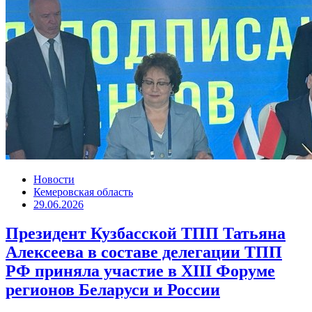
Новости
Кемеровская область
29.06.2026
Президент Кузбасской ТПП Татьяна
Алексеева в составе делегации ТПП
РФ приняла участие в XIII Форуме
регионов Беларуси и России