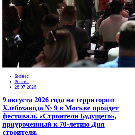
Бизнес
Россия
28.07.2026
9 августа 2026 года на территории
Хлебозавода № 9 в Москве пройдет
фестиваль «Строители Будущего»,
приуроченный к 70-летию Дня
строителя.