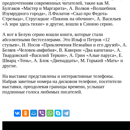
предпочтениям современных читателей, такие как М.
Булгаков «Мастер и Маргарита», А. Волков «Волшебник
Изумрудного города», Л.Филатов «Сказ про Федота-
Стрельца», Стругацкие «Пикник на обочине», А. Васильев
«А зори здесь тихие» и другие, вошли в Синюю серию.
А вот в Белую серию вошли книги, которые стали
абсолютными бестселлерами. Это Ильф и Петров «12
стульев», Н. Носов «Приключения Незнайки и его друзей», А.
Беляев «Человек-амфибия», В. Каверин «Два капитана», А.
Твардовский «Василий Теркин», А. Грин «Алые паруса», Е.
Шварц «Тень», А. Блок «Двенадцать», М. Горький «Мать» и
другие.
На выставке представлены и интерактивные телефоны.
Набрав заветные номера на дисковом телефоне, посетители
выставки, преодолевая границы времени, услышат
подлинные голоса любимых писателей.