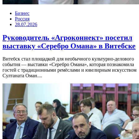
Бизнес
Россия
28.07.2026
Руководитель «Агроконнект» посетил
выставку «Серебро Омана» в Витебске
Витебск стал площадкой для необычного культурно-делового
события — выставки «Серебро Омана», которая познакомила
гостей с традиционными ремёслами и ювелирным искусством
Султаната Оман....