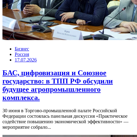
Бизнес
Россия
17.07.2026
БАС, цифровизация и Союзное
государство: в ТПП РФ обсудили
будущее агропромышленного
комплекса.
30 июня в Торгово-промышленной палате Российской
Федерации состоялась панельная дискуссия «Практическое
содействие повышению экономической эффективности» —
мероприятие собрало...