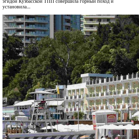
эгидой Кузбасской ТПП совершила горный поход и
установила...