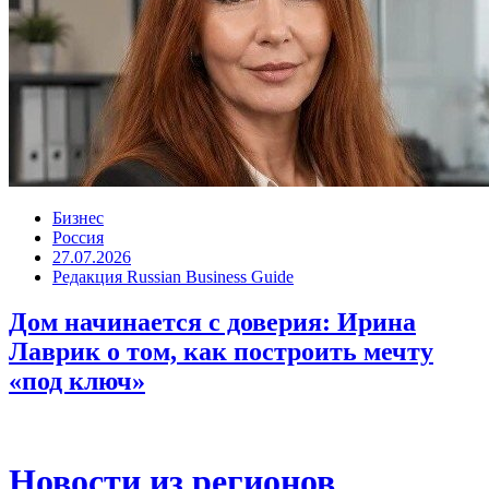
Бизнес
Россия
27.07.2026
Редакция Russian Business Guide
Дом начинается с доверия: Ирина
Лаврик о том, как построить мечту
«под ключ»
Новости из регионов