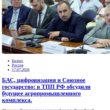
Бизнес
Россия
17.07.2026
БАС, цифровизация и Союзное
государство: в ТПП РФ обсудили
будущее агропромышленного
комплекса.