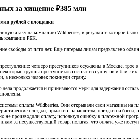
нных за хищение ₽385 млн
5 млн рублей с площадки
анную атаку на компанию Wildberries, в результате которой был
ль компании РБК.
ние свободы от пяти лет. Еще пятерым лицам предъявлено обви
 преступление: четверо преступников осуждены в Москве, трое 
некоторые группы преступников состоят из супругов и близких
и, а несколько человек покинули страну.
ого дела продолжается и принимаются меры для задержания остал
тановлены.
системы оплаты Wildberries. Они открывали свои магазины на
истические поездки, прыжки с парашютом, поездки на багги, обу
 но не производили оплату, используя ошибку в платежной прогр
икам за несуществующий товар, полагая, что оплата уже пост
ринимаются меры для задержания оставшихся участников престу