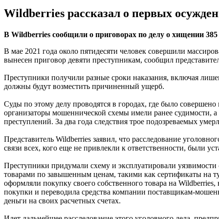
Wildberries рассказал о первых осужде
В Wildberries сообщили о приговорах по делу о хищении 38
В мае 2021 года около пятидесяти человек совершили массиров
вынесен приговор девяти преступникам, сообщил представите
Преступники получили разные сроки наказания, включая лише
должны будут возместить причиненный ущерб.
Суды по этому делу проводятся в городах, где было совершено
организаторы мошеннической схемы имели ранее судимости, а 
преступлений. За два года следствия трое подозреваемых умерл
Представитель Wildberries заявил, что расследование уголовн
связи всех, кого еще не привлекли к ответственности, были ус
Преступники придумали схему и эксплуатировали уязвимости 
товарами по завышенным ценам, такими как сертификаты на тур
оформляли покупку своего собственного товара на Wildberries,
покупки и переводила средства компании поставщикам-мошенн
деньги на своих расчетных счетах.
Идет дальнейшее расследование этого уголовного дела, предп