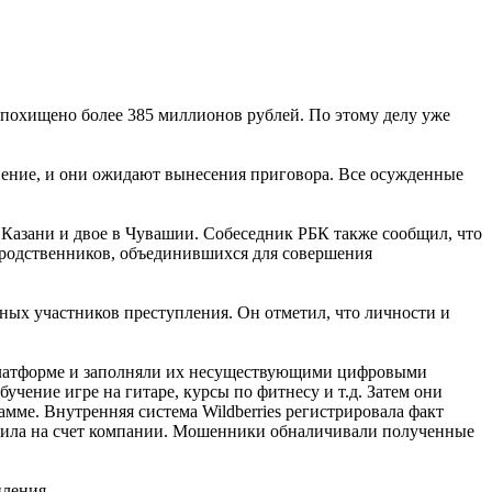
о похищено более 385 миллионов рублей. По этому делу уже
нение, и они ожидают вынесения приговора. Все осужденные
в Казани и двое в Чувашии. Собеседник РБК также сообщил, что
 родственников, объединившихся для совершения
ьных участников преступления. Он отметил, что личности и
 платформе и заполняли их несуществующими цифровыми
чение игре на гитаре, курсы по фитнесу и т.д. Затем они
амме. Внутренняя система Wildberries регистрировала факт
упила на счет компании. Мошенники обналичивали полученные
пления.