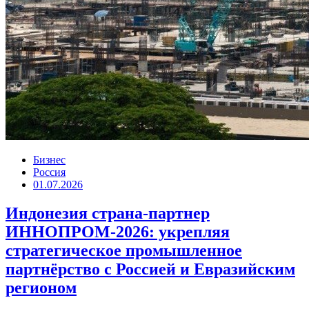
Бизнес
Россия
01.07.2026
Индонезия страна-партнер
ИННОПРОМ-2026: укрепляя
стратегическое промышленное
партнёрство с Россией и Евразийским
регионом