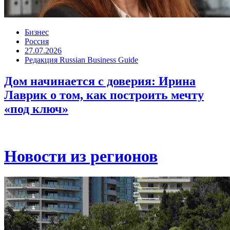
Бизнес
Россия
27.07.2026
Редакция Russian Business Guide
Дом начинается с доверия: Ирина
Лаврик о том, как построить мечту
«под ключ»
Новости из регионов