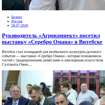
Бизнес
Россия
28.07.2026
Руководитель «Агроконнект» посетил
выставку «Серебро Омана» в Витебске
Витебск стал площадкой для необычного культурно-делового
события — выставки «Серебро Омана», которая познакомила
гостей с традиционными ремёслами и ювелирным искусством
Султаната Оман....