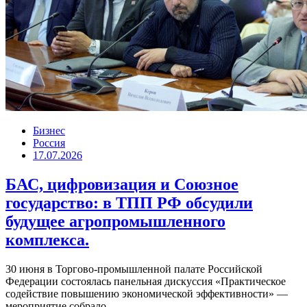
Бизнес
Россия
17.07.2026
БАС, цифровизация и Союзное
государство: в ТПП РФ обсудили
будущее агропромышленного
комплекса.
30 июня в Торгово-промышленной палате Российской
Федерации состоялась панельная дискуссия «Практическое
содействие повышению экономической эффективности» —
мероприятие собрало...