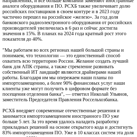
направлениях, и всё больше компаний заменяют иностранные
аналоги оборудования и ПО. РСХБ также увеличивает долю
российских поставщиков в своем контуре и в 2023 году
частично перешел на российское «железо». За год доля
банковского радиоэлектронного оборудования от российских
производителей увеличилась в 6 раз и сейчас достигла
значения в 15%. В планах на 2024 года кратный рост этого
показателя до 40%.
"Мы работаем во всех регионах нашей большой страны и
понимаем, что технологии — это единственный способ
охватить всю территорию России. Желание создать лучший
банк для АПК страны, а также стремление развивать
собственный ИТ ландшафт являются драйверами нашей
работы. Благодаря им мы опережаем наши планы по
импортозамещению, а более 90% финансовых услуг наши
клиенты уже могут получить в цифровом формате без
посещения отделения банка", — отметил Николай Ульянов,
заместитель Председателя Правления Россельхозбанка.
РСХБ внедряет современные отечественные решения и
занимается импортозамещением иностранного ПО уже
больше 5 лет. За это время удалось наладить разработку
прикладных решений на основе открытого кода и достигнуть
83% импортозамещения ПО. Уже в 10 классах систем эта доля