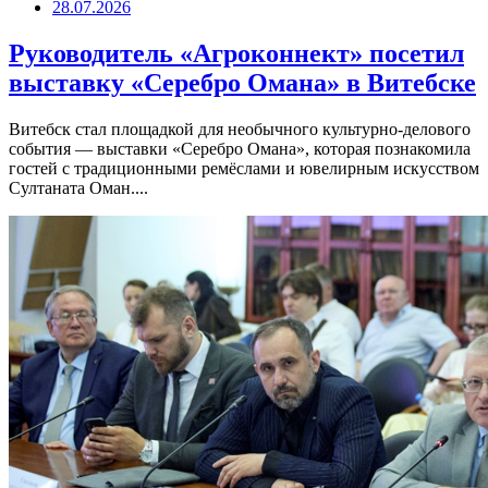
28.07.2026
Руководитель «Агроконнект» посетил
выставку «Серебро Омана» в Витебске
Витебск стал площадкой для необычного культурно-делового
события — выставки «Серебро Омана», которая познакомила
гостей с традиционными ремёслами и ювелирным искусством
Султаната Оман....