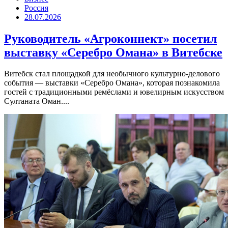
Россия
28.07.2026
Руководитель «Агроконнект» посетил
выставку «Серебро Омана» в Витебске
Витебск стал площадкой для необычного культурно-делового
события — выставки «Серебро Омана», которая познакомила
гостей с традиционными ремёслами и ювелирным искусством
Султаната Оман....