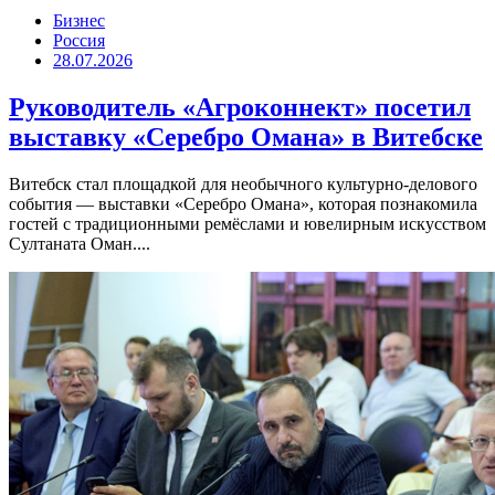
Бизнес
Россия
28.07.2026
Руководитель «Агроконнект» посетил
выставку «Серебро Омана» в Витебске
Витебск стал площадкой для необычного культурно-делового
события — выставки «Серебро Омана», которая познакомила
гостей с традиционными ремёслами и ювелирным искусством
Султаната Оман....