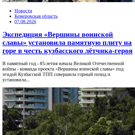
Новости
Кемеровская область
07.08.2026
Экспедиция «Вершины воинской
славы» установила памятную плиту на
горе в честь кузбасского лётчика-героя
В памятный год - 85-летия начала Великой Отечественной
войны - команда проекта «Вершины воинской славы» под
эгидой Кузбасской ТПП совершила горный поход и
установила...