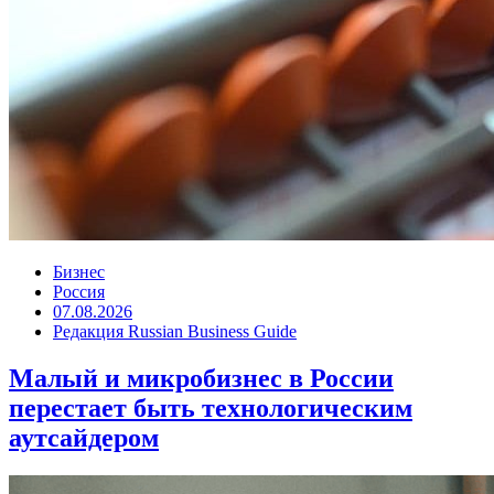
Бизнес
Россия
07.08.2026
Редакция Russian Business Guide
Малый и микробизнес в России
перестает быть технологическим
аутсайдером