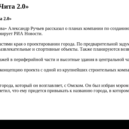
Чита 2.0»
а 2.0»
» Александр Ручьев рассказал о планах компании по созданию 
рмирует РИА Новости.
астями края о проектировании города. По предварительной задум
развлекательные и спортивные объекты. Также планируются возв
тажей в периферийной части и высотные здания в центральной ча
 концепцию проекта с одной из крупнейших строительных компан
рода, который он возглавляет, с Омском. Он был избран мэром 
етил, что ему придется привыкать к названию города, в котором 