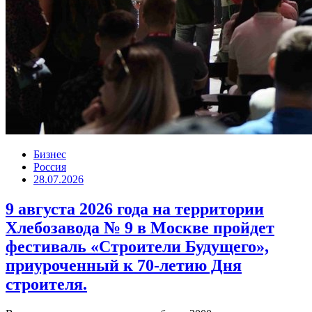
Бизнес
Россия
28.07.2026
9 августа 2026 года на территории
Хлебозавода № 9 в Москве пройдет
фестиваль «Строители Будущего»,
приуроченный к 70-летию Дня
строителя.