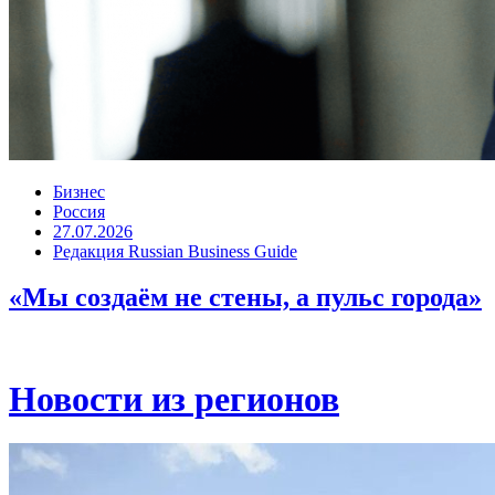
Бизнес
Россия
27.07.2026
Редакция Russian Business Guide
«Мы создаём не стены, а пульс города»
Новости из регионов