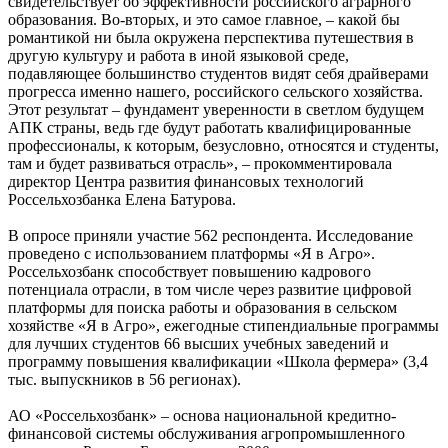
свидетельствует об эффективности российского аграрного
образования. Во-вторых, и это самое главное, – какой бы
романтикой ни была окружена перспектива путешествия в
другую культуру и работа в иной языковой среде,
подавляющее большинство студентов видят себя драйверами
прогресса именно нашего, российского сельского хозяйства.
Этот результат – фундамент уверенности в светлом будущем
АПК страны, ведь где будут работать квалифицированные
профессионалы, к которым, безусловно, относятся и студенты,
там и будет развиваться отрасль», – прокомментировала
директор Центра развития финансовых технологий
Россельхозбанка Елена Батурова.
В опросе приняли участие 562 респондента. Исследование
проведено с использованием платформы «Я в Агро».
Россельхозбанк способствует повышению кадрового
потенциала отрасли, в том числе через развитие цифровой
платформы для поиска работы и образования в сельском
хозяйстве «Я в Агро», ежегодные стипендиальные программы
для лучших студентов 66 высших учебных заведений и
программу повышения квалификации «Школа фермера» (3,4
тыс. выпускников в 56 регионах).
АО «Россельхозбанк» – основа национальной кредитно-
финансовой системы обслуживания агропромышленного