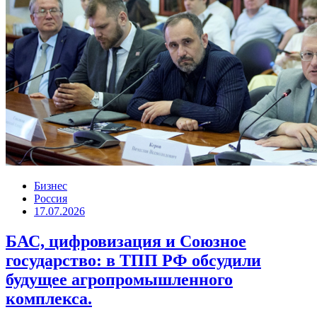
Бизнес
Россия
17.07.2026
БАС, цифровизация и Союзное
государство: в ТПП РФ обсудили
будущее агропромышленного
комплекса.