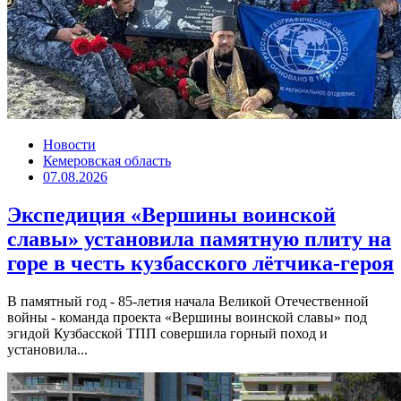
Новости
Кемеровская область
07.08.2026
Экспедиция «Вершины воинской
славы» установила памятную плиту на
горе в честь кузбасского лётчика-героя
В памятный год - 85-летия начала Великой Отечественной
войны - команда проекта «Вершины воинской славы» под
эгидой Кузбасской ТПП совершила горный поход и
установила...