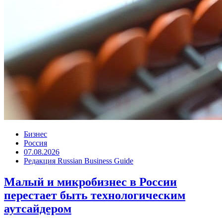
Бизнес
Россия
07.08.2026
Редакция Russian Business Guide
Малый и микробизнес в России
перестает быть технологическим
аутсайдером