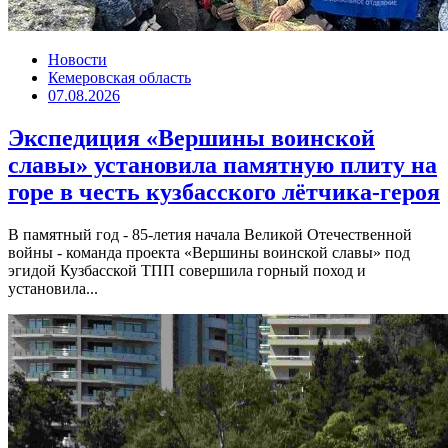
Новости
Кемеровская область
07.08.2026
Экспедиция «Вершины воинской
славы» установила памятную плиту на
горе в честь кузбасского лётчика-героя
В памятный год - 85-летия начала Великой Отечественной
войны - команда проекта «Вершины воинской славы» под
эгидой Кузбасской ТПП совершила горный поход и
установила...