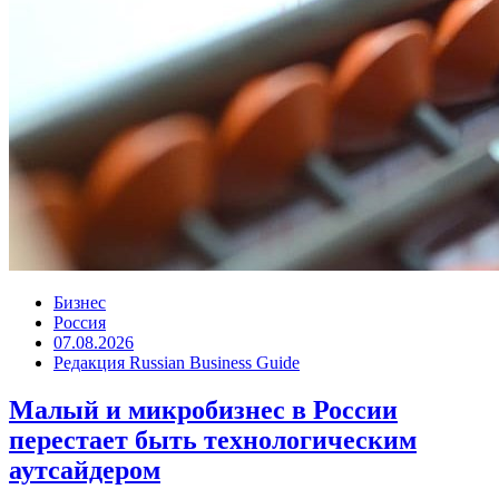
Бизнес
Россия
07.08.2026
Редакция Russian Business Guide
Малый и микробизнес в России
перестает быть технологическим
аутсайдером