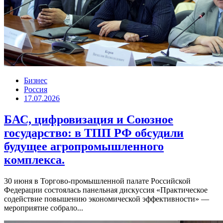
Бизнес
Россия
17.07.2026
БАС, цифровизация и Союзное
государство: в ТПП РФ обсудили
будущее агропромышленного
комплекса.
30 июня в Торгово-промышленной палате Российской
Федерации состоялась панельная дискуссия «Практическое
содействие повышению экономической эффективности» —
мероприятие собрало...