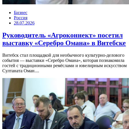
Бизнес
Россия
28.07.2026
Руководитель «Агроконнект» посетил
выставку «Серебро Омана» в Витебске
Витебск стал площадкой для необычного культурно-делового
события — выставки «Серебро Омана», которая познакомила
гостей с традиционными ремёслами и ювелирным искусством
Султаната Оман....