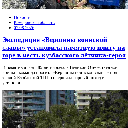
Новости
Кемеровская область
07.08.2026
Экспедиция «Вершины воинской
славы» установила памятную плиту на
горе в честь кузбасского лётчика-героя
В памятный год - 85-летия начала Великой Отечественной
войны - команда проекта «Вершины воинской славы» под
эгидой Кузбасской ТПП совершила горный поход и
установила...