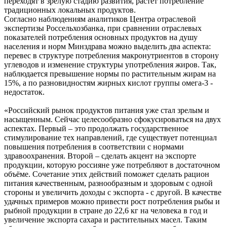
переходят в зрелую стадию развития, растет потребление
традиционных локальных продуктов.
Согласно наблюдениям аналитиков Центра отраслевой
экспертизы Россельхозбанка, при сравнении отраслевых
показателей потребления основных продуктов на душу
населения и норм Минздрава можно выделить два аспекта:
перевес в структуре потребления макронутриентов в сторону
углеводов и изменение структуры употребления жиров. Так,
наблюдается превышение нормы по растительным жирам на
15%, а по разновидностям жирных кислот группы омега-3 -
недостаток.
«Российский рынок продуктов питания уже стал зрелым и
насыщенным. Сейчас целесообразно сфокусироваться на двух
аспектах. Первый – это продолжать государственное
стимулирование тех направлений, где существует потенциал
повышения потребления в соответствии с нормами
здравоохранения. Второй – сделать акцент на экспорте
продукции, которую россияне уже потребляют в достаточном
объёме. Сочетание этих действий поможет сделать рацион
питания качественным, разнообразным и здоровым с одной
стороны и увеличить доходы с экспорта - с другой. В качестве
удачных примеров можно привести рост потребления рыбы и
рыбной продукции в стране до 22,6 кг на человека в год и
увеличение экспорта сахара и растительных масел. Таким