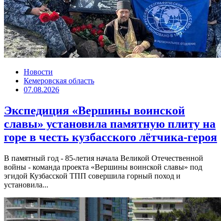
Новости
Кемеровская область
07.08.2026
Экспедиция «Вершины воинской
славы» установила памятную плиту на
горе в честь кузбасского лётчика-героя
В памятный год - 85-летия начала Великой Отечественной
войны - команда проекта «Вершины воинской славы» под
эгидой Кузбасской ТПП совершила горный поход и
установила...