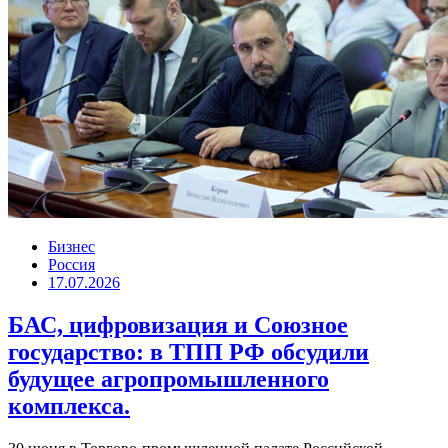
Бизнес
Россия
17.07.2026
БАС, цифровизация и Союзное
государство: в ТПП РФ обсудили
будущее агропромышленного
комплекса.