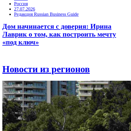
Россия
27.07.2026
Редакция Russian Business Guide
Дом начинается с доверия: Ирина
Лаврик о том, как построить мечту
«под ключ»
Новости из регионов