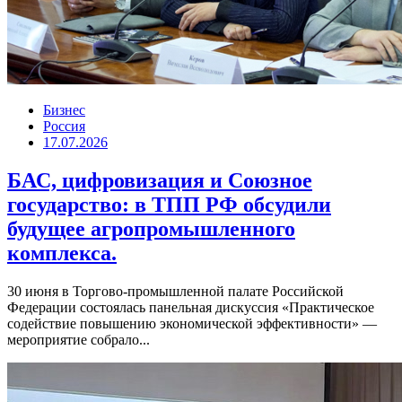
Бизнес
Россия
17.07.2026
БАС, цифровизация и Союзное
государство: в ТПП РФ обсудили
будущее агропромышленного
комплекса.
30 июня в Торгово-промышленной палате Российской
Федерации состоялась панельная дискуссия «Практическое
содействие повышению экономической эффективности» —
мероприятие собрало...