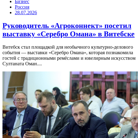
Бизнес
Россия
28.07.2026
Руководитель «Агроконнект» посетил
выставку «Серебро Омана» в Витебске
Витебск стал площадкой для необычного культурно-делового
события — выставки «Серебро Омана», которая познакомила
гостей с традиционными ремёслами и ювелирным искусством
Султаната Оман....