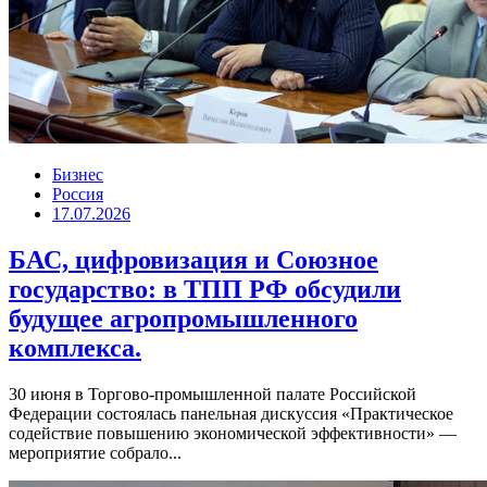
Бизнес
Россия
17.07.2026
БАС, цифровизация и Союзное
государство: в ТПП РФ обсудили
будущее агропромышленного
комплекса.
30 июня в Торгово-промышленной палате Российской
Федерации состоялась панельная дискуссия «Практическое
содействие повышению экономической эффективности» —
мероприятие собрало...