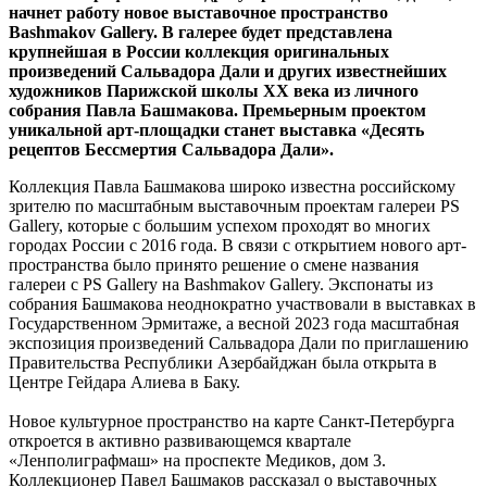
начнет работу новое выставочное пространство
Bashmakov Gallery. В галерее будет представлена
крупнейшая в России коллекция оригинальных
произведений Сальвадора Дали и других известнейших
художников Парижской школы ХХ века из личного
собрания Павла Башмакова. Премьерным проектом
уникальной арт-площадки станет выставка «Десять
рецептов Бессмертия Сальвадора Дали».
Коллекция Павла Башмакова широко известна российскому
зрителю по масштабным выставочным проектам галереи PS
Gallery, которые с большим успехом проходят во многих
городах России с 2016 года. В связи с открытием нового арт-
пространства было принято решение о смене названия
галереи с PS Gallery на Bashmakov Gallery. Экспонаты из
собрания Башмакова неоднократно участвовали в выставках в
Государственном Эрмитаже, а весной 2023 года масштабная
экспозиция произведений Сальвадора Дали по приглашению
Правительства Республики Азербайджан была открыта в
Центре Гейдара Алиева в Баку.
Новое культурное пространство на карте Санкт-Петербурга
откроется в активно развивающемся квартале
«Ленполиграфмаш» на проспекте Медиков, дом 3.
Коллекционер Павел Башмаков рассказал о выставочных