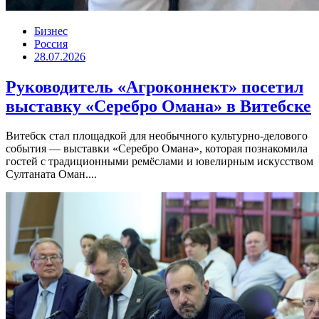
Бизнес
Россия
28.07.2026
Руководитель «Агроконнект» посетил
выставку «Серебро Омана» в Витебске
Витебск стал площадкой для необычного культурно-делового
события — выставки «Серебро Омана», которая познакомила
гостей с традиционными ремёслами и ювелирным искусством
Султаната Оман....