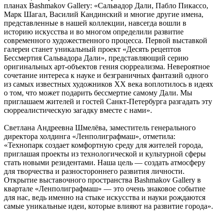
планах Bashmakov Gallery: «Сальвадор Дали, Пабло Пикассо,
Марк Шагал, Василий Кандинский и многие другие имена,
представленные в нашей коллекции, навсегда вошли в
историю искусства и во многом определили развитие
современного художественного процесса. Первой выставкой
галереи станет уникальный проект «Десять рецептов
Бессмертия Сальвадора Дали», представляющий серию
оригинальных арт-объектов гения сюрреализма. Невероятное
сочетание интереса к науке и безграничных фантазий одного
из самых известных художников ХХ века воплотилось в идеях
о том, что может подарить бессмертие самому Дали. Мы
приглашаем жителей и гостей Санкт-Петербурга разгадать эту
сюрреалистическую загадку вместе с нами».
Светлана Андреевна Шмелёва, заместитель генерального
директора холдинга «Ленполиграфмаш», отметила:
«Технопарк создает комфортную среду для жителей города,
приглашая проекты из технологической и культурной сферы
стать новыми резидентами. Наша цель — создать атмосферу
для творчества и разностороннего развития личности.
Открытие выставочного пространства Bashmakov Gallery в
квартале «Ленполиграфмаш» — это очень знаковое событие
для нас, ведь именно на стыке искусства и науки рождаются
самые уникальные идеи, которые влияют на развитие города».