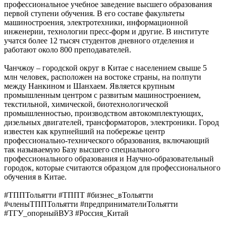
профессиональное учебное заведение высшего образования
первой ступени обучения. В его составе факультеты
машиностроения, электротехники, информационной
инженерии, технологии пресс-форм и другие. В институте
учатся более 12 тысяч студентов дневного отделения и
работают около 800 преподавателей.
Чанчжоу – городской округ в Китае с населением свыше 5
млн человек, расположен на востоке страны, на полпути
между Нанкином и Шанхаем. Является крупным
промышленным центром с развитым машиностроением,
текстильной, химической, биотехнологической
промышленностью, производством автокомплектующих,
дизельных двигателей, трансформаторов, электроники. Город
известен как крупнейший на побережье центр
профессионально-технического образования, включающий
так называемую Базу высшего специального
профессионального образования и Научно-образовательный
городок, которые считаются образцом для профессионального
обучения в Китае.
#ТППТольятти #ТППТ #бизнес_вТольятти
#членыТППТольятти #предпринимателиТольятти
#ТГУ_опорныйВУЗ #Россия_Китай