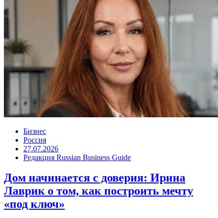
Бизнес
Россия
27.07.2026
Редакция Russian Business Guide
Дом начинается с доверия: Ирина
Лаврик о том, как построить мечту
«под ключ»