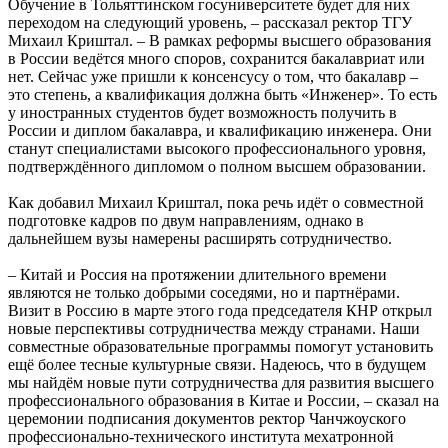
Обучение в Тольяттинском госуниверситете будет для них
переходом на следующий уровень, – рассказал ректор ТГУ
Михаил Криштал. – В рамках реформы высшего образования
в России ведётся много споров, сохранится бакалавриат или
нет. Сейчас уже пришли к консенсусу о том, что бакалавр –
это степень, а квалификация должна быть «Инженер». То есть
у иностранных студентов будет возможность получить в
России и диплом бакалавра, и квалификацию инженера. Они
станут специалистами высокого профессионального уровня,
подтверждённого дипломом о полном высшем образовании.
Как добавил Михаил Криштал, пока речь идёт о совместной
подготовке кадров по двум направлениям, однако в
дальнейшем вузы намерены расширять сотрудничество.
– Китай и Россия на протяжении длительного времени
являются не только добрыми соседями, но и партнёрами.
Визит в Россию в марте этого года председателя КНР открыл
новые перспективы сотрудничества между странами. Наши
совместные образовательные программы помогут установить
ещё более тесные культурные связи. Надеюсь, что в будущем
мы найдём новые пути сотрудничества для развития высшего
профессионального образования в Китае и России, – сказал на
церемонии подписания документов ректор Чанчжоуского
профессионально-технического института мехатронной