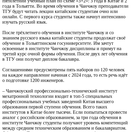
пятилетний учебный план по схеме «3+2»: 3 года в Китае и 2
года в Тольятти. Во время обучения в Чанчжоу преподаватели
ТГУ будут читать лекции китайским студентам очно или
онлайн. С первого курса студенты также начнут интенсивно
изучать русский язык.
После трёхлетнего обучения в институте Чанчжоу и со
знанием русского языка китайские студенты продолжат своё
обучение в Тольяттинском госуниверситете. Им зачтут
освоенные в институте Чанчжоу дисциплины и примут на
третий курс очной формы обучения. После двух лет обучения
в ТГУ они получат диплом бакалавра.
Соглашениями предусмотрены пять наборов по 120 человек
на каждое направление начиная с 2024 года, то есть речь идёт
о подготовке 1200 инженеров.
– Чанчжоуский профессионально-технический институт
мехатронной технологии входит в топ-5 специальных
профессиональных учебных заведений Китая высшего
образования первой ступени обучения. Всего таких
институтов в Китае более тысячи. Если попытаться провести
аналог с российским образованием, за три года обучения в
институте Чанчжоу студенты получают уровень компетенций
между средним техническим образованием и бакалавриатом.