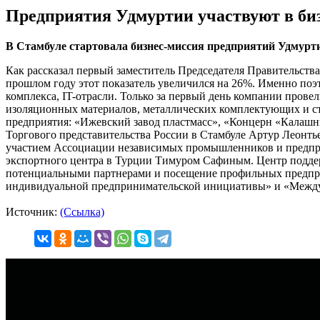
Предприятия Удмуртии участвуют в би
В Стамбуле стартовала бизнес-миссия предприятий Удмурти
Как рассказал первый заместитель Председателя Правительств
прошлом году этот показатель увеличился на 26%. Именно по
комплекса, IT-отрасли. Только за первый день компании пров
изоляционных материалов, металлических комплектующих и ста
предприятия: «Ижевский завод пластмасс», «Концерн «Калашн
Торгового представительства России в Стамбуле Артур Леонт
участием Ассоциации независимых промышленников и предпр
экспортного центра в Турции Тимуром Сафиным. Центр поддер
потенциальными партнерами и посещение профильных предпри
индивидуальной предпринимательской инициативы» и «Между
Источник:
(Ссылка)