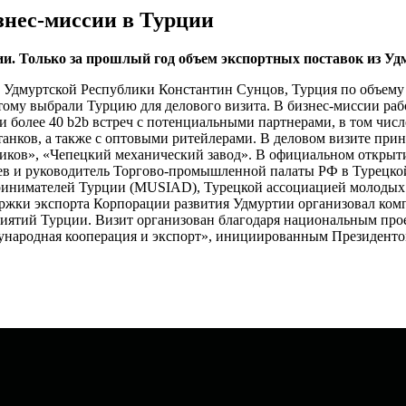
знес-миссии в Турции
и. Только за прошлый год объем экспортных поставок из Удм
а Удмуртской Республики Константин Сунцов, Турция по объему 
этому выбрали Турцию для делового визита. В бизнес-миссии 
ели более 40 b2b встреч с потенциальными партнерами, в том 
нков, а также с оптовыми ритейлерами. В деловом визите прин
иков», «Чепецкий механический завод». В официальном открыти
ьев и руководитель Торгово-промышленной палаты РФ в Турецк
инимателей Турции (MUSIAD), Турецкой ассоциацией молодых
жки экспорта Корпорации развития Удмуртии организовал комп
ятий Турции. Визит организован благодаря национальным прое
народная кооперация и экспорт», инициированным Президент