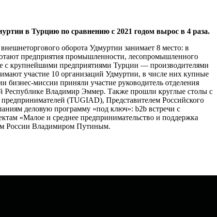
уртии в Турцию по сравнению с 2021 годом вырос в 4 раза.
внешнеторгового оборота Удмуртии занимает 8 место: в
работают предприятия промышленности, лесопромышленного
числе с крупнейшими предприятиями Турции — производителями
имают участие 10 организаций Удмуртии, в числе них купные
и бизнес-миссии приняли участие руководитель отделения
ой Республике Владимир Эммер. Также прошли круглые столы с
 предпринимателей (TUGIAD), Представителем Российского
аниям деловую программу «под ключ»: b2b встречи с
ктам «Малое и среднее предпринимательство и поддержка
ом России Владимиром Путиным.