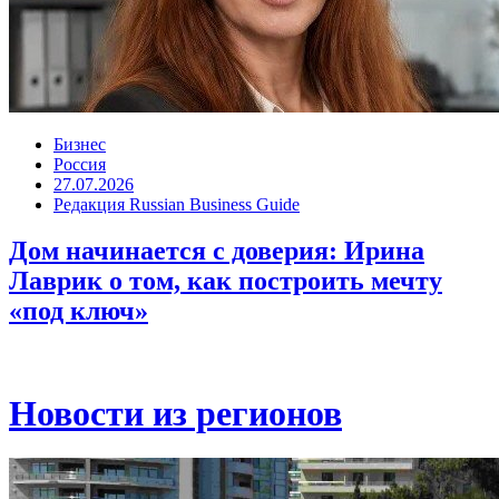
Бизнес
Россия
27.07.2026
Редакция Russian Business Guide
Дом начинается с доверия: Ирина
Лаврик о том, как построить мечту
«под ключ»
Новости из регионов