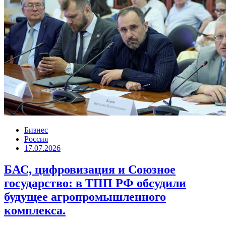
Бизнес
Россия
17.07.2026
БАС, цифровизация и Союзное
государство: в ТПП РФ обсудили
будущее агропромышленного
комплекса.