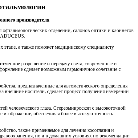
фтальмологии
овного производителя
 офтальмологических отделений, салонов оптики и кабинетов
й CADUCEUS.
их этапе, а также поможет медицинскому специалисту
отменное разрешение и передачу света, современные и
оформление сделает возможным гармоничное сочетание с
ройства, предназначенные для автоматического определения
а внешние носители, сделает процесс получения измерений
ей человеческого глаза. Стереомикроскоп с высокоточной
е изображение, обеспечивая более высокую точность
йство, также применяемое для лечения косоглазия и
дравоохранения, но и в домашних условиях по рекомендации