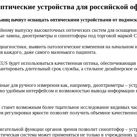
птические устройства для российской о
ьниц начнут оснащать оптическими устройствами от подмоск
йному выпуску высокоточных оптических систем для оснащения
левые лампы, диоптриметры и синоптофоры под торговой марко
диагностики, выявить патологические изменения на начальном 
я каждого, даже самого маленького пациента.
S будет использоваться качественная оптика, обеспечивающая 
антировать длительный срок службы, а стильное дизайнерское 
ные для ручного измерения как, например, диоптриметры – уст
ьно удобным интерфейсом и возможностью вывода информации н
станет возможным более тщательное исследование видимых част
 регулировки яркости позволят получить объемное качественно
ательной функции органов зрения позволит синоптофор – устро
тическая система может применяться не только в учреждениях з