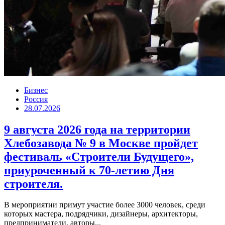
Бизнес
Россия
28.07.2026
9 августа 2026 года на территории
Хлебозавода № 9 в Москве пройдет
фестиваль «Строители Будущего»,
приуроченный к 70-летию Дня
строителя.
В мероприятии примут участие более 3000 человек, среди
которых мастера, подрядчики, дизайнеры, архитекторы,
предприниматели, авторы...