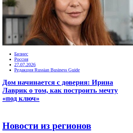
Бизнес
Россия
27.07.2026
Редакция Russian Business Guide
Дом начинается с доверия: Ирина
Лаврик о том, как построить мечту
«под ключ»
Новости из регионов