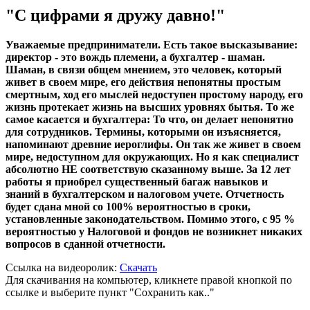
"С цифрами я дружу давно!"
Уважаемые предприниматели. Есть такое высказывание:
директор - это вождь племени, а бухгалтер - шаман.
Шаман, в связи общем мнением, это человек, который
живет в своем мире, его действия непонятны простым
смертным, ход его мыслей недоступен простому народу, его
жизнь протекает жизнь на высших уровнях бытья. То же
самое касается и бухгалтера: То что, он делает непонятно
для сотрудников. Термины, которыми он изъясняется,
напоминают древние иероглифы. Он так же живет в своем
мире, недоступном для окружающих. Но я как специалист
абсолютно НЕ соответствую сказанному выше. За 12 лет
работы я приобрел существенный багаж навыков и
знаний в бухгалтерском и налоговом учете. Отчетность
будет сдана мной со 100% вероятностью в сроки,
установленные законодательством. Помимо этого, с 95 %
вероятностью у Налоговой и фондов не возникнет никаких
вопросов в сданной отчетности.
Ссылка на видеоролик:
Скачать
Для скачивания на компьютер, кликнете правой кнопкой по
ссылке и выберите пункт "Сохранить как.."