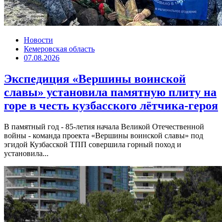
Новости
Кемеровская область
07.08.2026
Экспедиция «Вершины воинской
славы» установила памятную плиту на
горе в честь кузбасского лётчика-героя
В памятный год - 85-летия начала Великой Отечественной
войны - команда проекта «Вершины воинской славы» под
эгидой Кузбасской ТПП совершила горный поход и
установила...