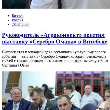
Бизнес
Россия
28.07.2026
Руководитель «Агроконнект» посетил
выставку «Серебро Омана» в Витебске
Витебск стал площадкой для необычного культурно-делового
события — выставки «Серебро Омана», которая познакомила
гостей с традиционными ремёслами и ювелирным искусством
Султаната Оман....