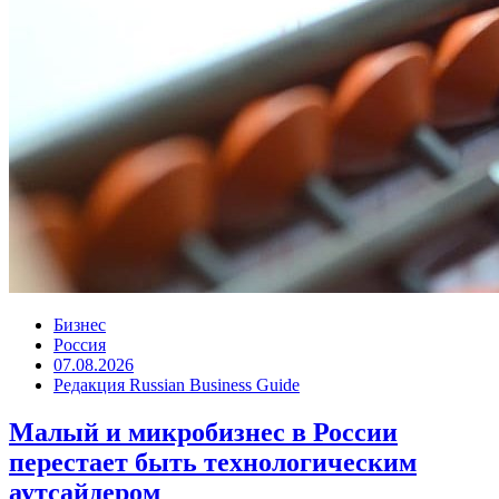
Бизнес
Россия
07.08.2026
Редакция Russian Business Guide
Малый и микробизнес в России
перестает быть технологическим
аутсайдером