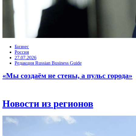
Бизнес
Россия
27.07.2026
Редакция Russian Business Guide
«Мы создаём не стены, а пульс города»
Новости из регионов