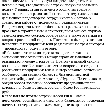
для бизнесмена – это впустую потраченное время. И я
искренне рад, что участники встречи получили реальную
пользу. У наших стран есть много общих интересов и
возможностей для развития бизнеса, поэтому надеемся на
дальнейшее плодотворное сотрудничество и готовы к
совместной работе», - подчеркнул предприниматель.
Во время встречи местные бизнесмены рассказали о своих
проектах в строительном и архитектурном бизнесе, туризме,
технологическом секторе, образовании, а также ответили на
вопросы российской стороны. После этого был организован
нетворкинг: предприниматели разделились по трем секторам
– производство, услуги и ретейл.
«В большей степени интерес вызвал ретейл, так как
экономические отношения между странами начинают
развиваться именно с торговли. Поэтому в данной секции
возникло самое большое количество вопросов со стороны
российских предпринимателей. Интересовались логистикой,
особенностями ведения бизнеса с Ливаном, местной
спецификой», - добавил Александр Чуранов. По его словам,
общий оборот компаний российских предпринимателей,
которые прибыли в Ливан, составил более 100 миллиардов
рублей.
Как заявил по итогам встречи Посол РФ в Ливане,
переговоры российских и ливанских бизнесменов позволили
наметить интересные и взаимовыгодные направления