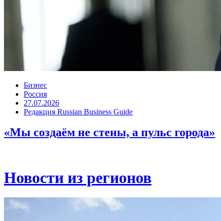
Бизнес
Россия
27.07.2026
Редакция Russian Business Guide
«Мы создаём не стены, а пульс города»
Новости из регионов