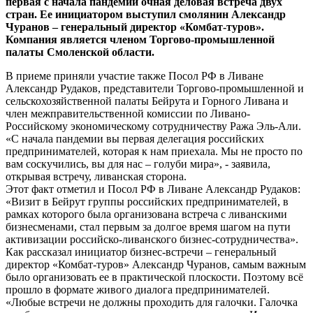
первая с начала пандемии очная деловая встреча двух
стран. Ее инициатором выступил смолянин Александр
Чуранов – генеральный директор «Комбат-туров».
Компания является членом Торгово-промышленной
палаты Смоленской области.
В приеме приняли участие также Посол РФ в Ливане
Александр Рудаков, представители Торгово-промышленной и
сельскохозяйственной палаты Бейрута и Горного Ливана и
член межправительственной комиссии по Ливано-
Российскому экономическому сотрудничеству Ража Эль-Али.
«С начала пандемии вы первая делегация российских
предпринимателей, которая к нам приехала. Мы не просто по
вам соскучились, вы для нас – голуби мира», - заявила,
открывая встречу, ливанская сторона.
Этот факт отметил и Посол РФ в Ливане Александр Рудаков:
«Визит в Бейрут группы российских предпринимателей, в
рамках которого была организована встреча с ливанскими
бизнесменами, стал первым за долгое время шагом на пути
активизации российско-ливанского бизнес-сотрудничества».
Как рассказал инициатор бизнес-встречи – генеральный
директор «Комбат-туров» Александр Чуранов, самым важным
было организовать ее в практической плоскости. Поэтому всё
прошло в формате живого диалога предпринимателей.
«Любые встречи не должны проходить для галочки. Галочка