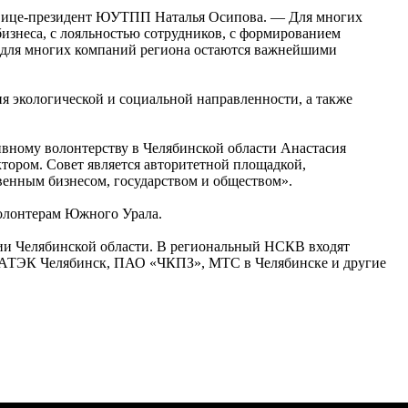
а вице-президент ЮУТПП Наталья Осипова. — Для многих
бизнеса, с лояльностью сотрудников, с формированием
и для многих компаний региона остаются важнейшими
 экологической и социальной направленности, а также
ивному волонтерству в Челябинской области Анастасия
ктором. Совет является авторитетной площадкой,
енным бизнесом, государством и обществом».
волонтерам Южного Урала.
ции Челябинской области. В региональный НСКВ входят
ВАТЭК Челябинск, ПАО «ЧКПЗ», МТС в Челябинске и другие