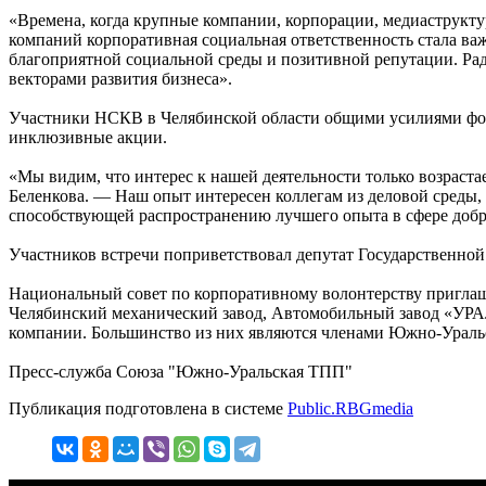
«Времена, когда крупные компании, корпорации, медиаструкт
компаний корпоративная социальная ответственность стала важ
благоприятной социальной среды и позитивной репутации. Ра
векторами развития бизнеса».
Участники НСКВ в Челябинской области общими усилиями форм
инклюзивные акции.
«Мы видим, что интерес к нашей деятельности только возраст
Беленкова. — Наш опыт интересен коллегам из деловой среды,
способствующей распространению лучшего опыта в сфере добр
Участников встречи поприветствовал депутат Государственно
Национальный совет по корпоративному волонтерству приглаш
Челябинский механический завод, Автомобильный завод «УРА
компании. Большинство из них являются членами Южно-Ураль
Пресс-служба Союза "Южно-Уральская ТПП"
Публикация подготовлена в системе
Public.RBGmedia