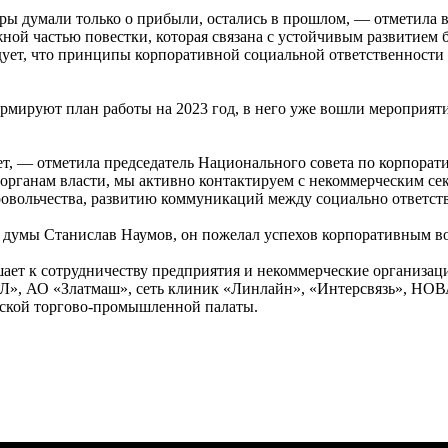
уры думали только о прибыли, остались в прошлом, — отметил
ной частью повестки, которая связана с устойчивым развитием 
дует, что принципы корпоративной социальной ответственност
ируют план работы на 2023 год, в него уже вошли мероприятия
ает, — отметила председатель Национального совета по корпорат
 органам власти, мы активно контактируем с некоммерческим се
овольчества, развитию коммуникаций между социально ответств
й думы Станислав Наумов, он пожелал успехов корпоративным 
ает к сотрудничеству предприятия и некоммерческие организа
Л», АО «Златмаш», сеть клиник «Линлайн», «Интерсвязь», НО
ской торгово-промышленной палаты.