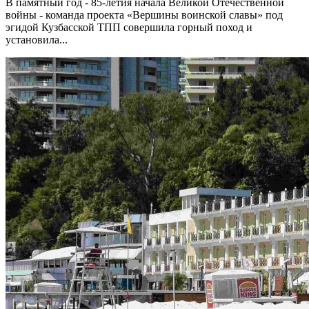
В памятный год - 85-летия начала Великой Отечественной
войны - команда проекта «Вершины воинской славы» под
эгидой Кузбасской ТПП совершила горный поход и
установила...