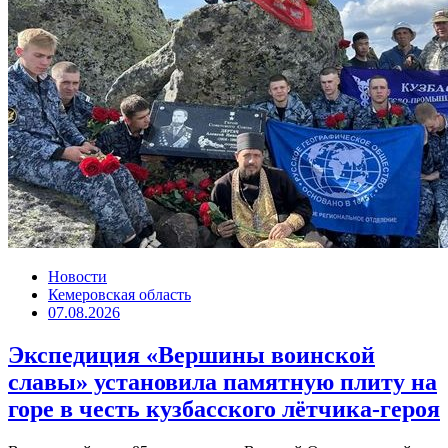
Новости
Кемеровская область
07.08.2026
Экспедиция «Вершины воинской
славы» установила памятную плиту на
горе в честь кузбасского лётчика-героя