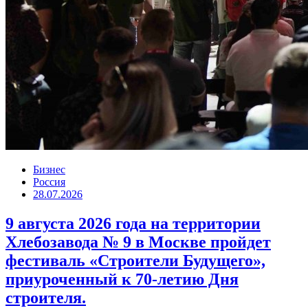
Бизнес
Россия
28.07.2026
9 августа 2026 года на территории
Хлебозавода № 9 в Москве пройдет
фестиваль «Строители Будущего»,
приуроченный к 70-летию Дня
строителя.