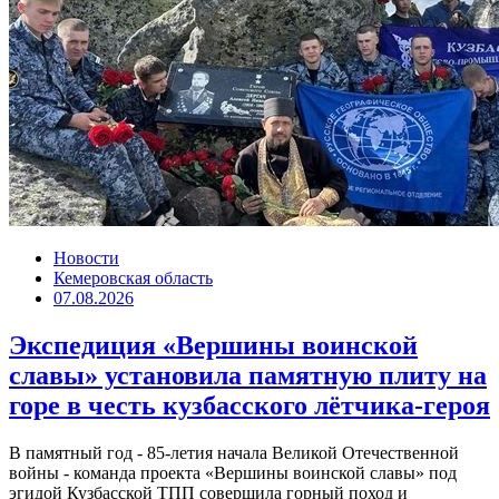
Новости
Кемеровская область
07.08.2026
Экспедиция «Вершины воинской
славы» установила памятную плиту на
горе в честь кузбасского лётчика-героя
В памятный год - 85-летия начала Великой Отечественной
войны - команда проекта «Вершины воинской славы» под
эгидой Кузбасской ТПП совершила горный поход и