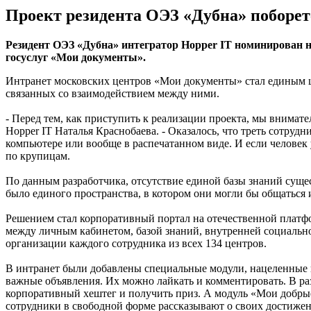
Проект резидента ОЭЗ «Дубна» поборет
Резидент ОЭЗ «Дубна» интегратор Hopper IT номинирован н
госуслуг «Мои документы».
Интранет московских центров «Мои документы» стал единым 
связанных со взаимодействием между ними.
- Перед тем, как приступить к реализации проекта, мы внима
Hopper IT Наталья Краснобаева. - Оказалось, что треть сотру
компьютере или вообще в распечатанном виде. И если человек
по крупицам.
По данным разработчика, отсутствие единой базы знаний суще
было единого пространства, в котором они могли бы общаться 
Решением стал корпоративный портал на отечественной плат
между личным кабинетом, базой знаний, внутренней социальн
организации каждого сотрудника из всех 134 центров.
В интранет были добавлены специальные модули, нацеленные 
важные объявления. Их можно лайкать и комментировать. В ра
корпоративный хештег и получить приз. А модуль «Мои добрые
сотрудники в свободной форме рассказывают о своих достижени