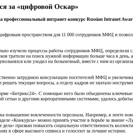
ся за «цифровой Оскар»
а профессиональный интранет-конкурс Russian Intranet Awar
цифровым пространством для 11 000 сотрудников МФЦ и позволи
тельно изучили процессы работы сотрудников МФЦ, определили с
дников тратили на поиск нужной информации больше часа в день,
 увольнялся или уходил на больничный, вместе с ним из органи
ственно затрудняло консультации посетителей МФЦ и увеличивал
и решать текущие вопросы, а отделу кадров не хватало инструм
форме «Битрикс24». С помощью него были объединены ключевые
ой сетью и другими корпоративными системами, удалось добить
на повышение вовлеченности персонала. Например, в ленте нов
зделе «Конкурсы» можно принять участие в борьбе за звание «
 дела» призван повысить социальную ответственность коллектив
ях в сфере высокого сервиса и голосуют за лучшие истории.