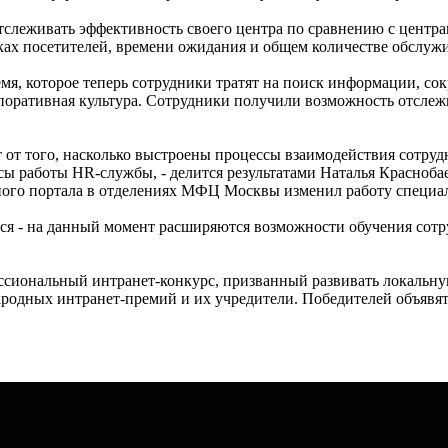
леживать эффективность своего центра по сравнению с центрам
ках посетителей, времени ожидания и общем количестве обслуж
мя, которое теперь сотрудники тратят на поиск информации, сок
рпоративная культура. Сотрудники получили возможность отслеж
от того, насколько выстроены процессы взаимодействия сотрудн
ы работы HR-службы, - делится результатами Наталья Краснобае
ного портала в отделениях МФЦ Москвы изменил работу специал
ся - на данный момент расширяются возможности обучения сотру
офессиональный интранет-конкурс, призванный развивать локаль
родных интранет-премий и их учредители. Победителей объявят