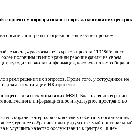
ds с проектом корпоративного портала московских центров
л организации решить огромное количество проблем,
лабые места, - рассказывает куратор проекта CEO&Founder
 а более половины из них хранили рабочие файлы на своем
зации «уходила» важная информация, которую потом собирали
о время решения их вопросов. Кроме того, у сотрудников не
ента для автоматизации HR-процессов.
 процессы для всех московских МФЦ. Благодаря интеграции
ся вовлечения в информационное и культурное пространство
остей собраны материалы о ключевых событиях организации,
Лучшее утреннее собрание» или придумать самый оригинальный
а и улучшить качество обслуживания в центрах - в нем