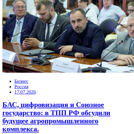
Бизнес
Россия
17.07.2026
БАС, цифровизация и Союзное
государство: в ТПП РФ обсудили
будущее агропромышленного
комплекса.