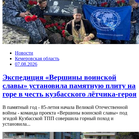
Новости
Кемеровская область
07.08.2026
Экспедиция «Вершины воинской
славы» установила памятную плиту на
горе в честь кузбасского лётчика-героя
В памятный год - 85-летия начала Великой Отечественной
войны - команда проекта «Вершины воинской славы» под
эгидой Кузбасской ТПП совершила горный поход и
установила...