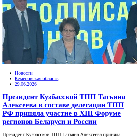
Новости
Кемеровская область
29.06.2026
Президент Кузбасской ТПП Татьяна
Алексеева в составе делегации ТПП
РФ приняла участие в XIII Форуме
регионов Беларуси и России
Президент Кузбасской ТПП Татьяна Алексеева приняла