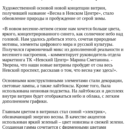
Художественной основой новой концепции витрин,
получившей название «Весна в Невском Центре», стало
обновление природы и пробуждение от серой зимы.
«В новом весенне-летнем сезоне нам хочется больше цвета,
яркого, концентрированного синего, как солнечное небо над
головой. Нам удалось добиться этого, сочетая природные
мотивы, элементы цифрового мира и русской культуры.
Получился гармоничный микс из дополненной реальности и
весеннего настроения, - комментирует руководитель отдела
маркетинга ТК «Невский Центр» Марина Сметанина. -
Уверена, что наши новые витрины пробудят от сна весь
Невский проспект, рассказав о том, что весна уже здесь!».
Основными конструктивными элементами стали декорации,
световые лампы, а также лайтбоксы. Кроме того, была
использована неоновая подсветка. На лайтбоксах и дисплеях
внутри витрин будет отображаться небо и облака, с легким
дополнением графики.
Главным цветом в витринах стал синий «электрик»,
обозначающий энергию весны. В качестве акцентов
использован яркий зеленый – цвет новизны и свежей зелени.
Созданная гамма сочетается с фирменными цветами