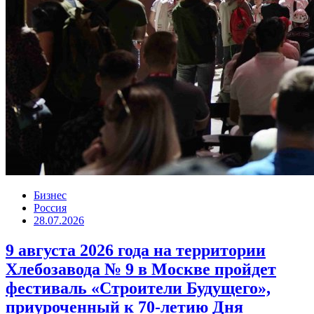
Бизнес
Россия
28.07.2026
9 августа 2026 года на территории
Хлебозавода № 9 в Москве пройдет
фестиваль «Строители Будущего»,
приуроченный к 70-летию Дня