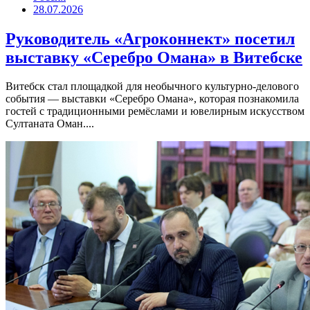
28.07.2026
Руководитель «Агроконнект» посетил
выставку «Серебро Омана» в Витебске
Витебск стал площадкой для необычного культурно-делового
события — выставки «Серебро Омана», которая познакомила
гостей с традиционными ремёслами и ювелирным искусством
Султаната Оман....