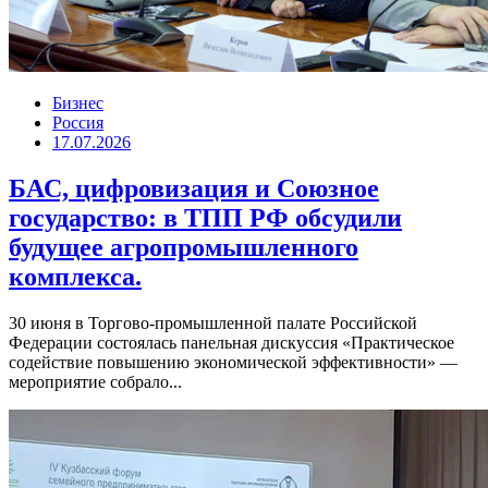
Бизнес
Россия
17.07.2026
БАС, цифровизация и Союзное
государство: в ТПП РФ обсудили
будущее агропромышленного
комплекса.
30 июня в Торгово-промышленной палате Российской
Федерации состоялась панельная дискуссия «Практическое
содействие повышению экономической эффективности» —
мероприятие собрало...