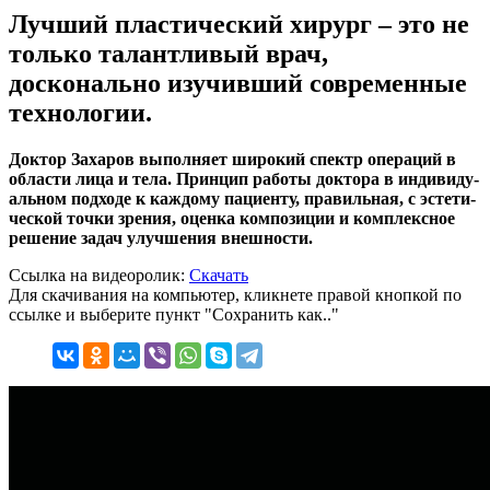
Лучший пластический хирург – это не
только талантливый врач,
досконально изучивший современные
технологии.
Док­тор За­ха­ров вы­пол­ня­ет ши­ро­кий спектр опе­ра­ций в
об­лас­ти ли­ца и те­ла. Прин­цип ра­бо­ты док­то­ра в ин­ди­ви­ду­
аль­ном под­хо­де к каж­до­му па­ци­ен­ту, пра­виль­ная, с эс­те­ти­
чес­кой точ­ки зре­ния, оцен­ка ком­по­зи­ции и комп­лекс­ное
ре­ше­ние за­дач улуч­ше­ния внеш­нос­ти.
Ссылка на видеоролик:
Скачать
Для скачивания на компьютер, кликнете правой кнопкой по
ссылке и выберите пункт "Сохранить как.."