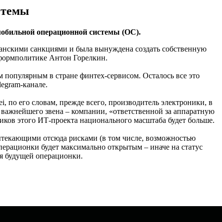
стемы
мобильной операционной системы (ОС).
канскими санкциями и была вынуждена создать собственную
нформполитике Антон Горелкин.
м популярным в стране финтех-сервисом. Осталось все это
egram-канале.
, по его словам, прежде всего, производитель электроники, в
т важнейшего звена – компании, «ответственной за аппаратную
ников этого ИТ-проекта национального масштаба будет больше.
текающими отсюда рисками (в том числе, возможностью
операционки будет максимально открытым – иначе на статус
я будущей операционки.