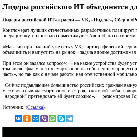
Лидеры российского ИТ объединятся д
Лидеры российской ИТ-отрасли — VK, «Яндекс», Сбер и «Р
Конгломерат лучших отечественных разработчиков планирует 
операционку, полностью совместимую с Android, но со своим
«Магазин приложений уже есть у VK, картографический сервис
объединить и выпустить на рынок – задача вполне достижимая 
При этом он задался вопросом — на какие устройства будет уст
том числе, флагманских смартфонов на собственных процессора
часть», но так как о начале работы над отечественной мобиль
«Сейчас подавляющее большинство российских граждан вынуж
массового вывода смартфонов из строя, о которой любят говор
"народной" претендовать ей будет сложно», — резюмировал Г
Источник:
(Ссылка)