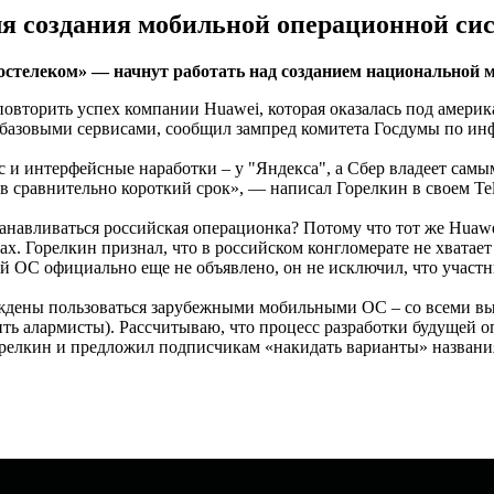
ля создания мобильной операционной си
остелеком» — начнут работать над созданием национальной 
повторить успех компании Huawei, которая оказалась под амери
и базовыми сервисами, сообщил зампред комитета Госдумы по и
 и интерфейсные наработки – у "Яндекса", а Сбер владеет самы
в сравнительно короткий срок», — написал Горелкин в своем Tel
анавливаться российская операционка? Потому что тот же Huawei
х. Горелкин признал, что в российском конгломерате не хватае
ной ОС официально еще не объявлено, он не исключил, что участ
дены пользоваться зарубежными мобильными ОС – со всеми вы
ить алармисты). Рассчитываю, что процесс разработки будущей 
орелкин и предложил подписчикам «накидать варианты» названи