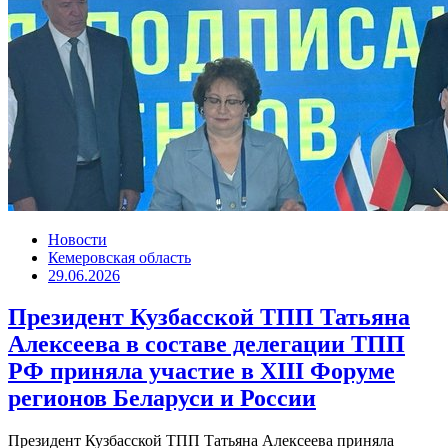
Новости
Кемеровская область
29.06.2026
Президент Кузбасской ТПП Татьяна
Алексеева в составе делегации ТПП
РФ приняла участие в XIII Форуме
регионов Беларуси и России
Президент Кузбасской ТПП Татьяна Алексеева приняла