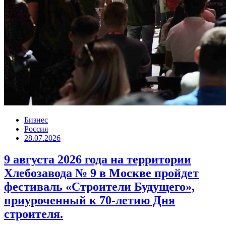
Бизнес
Россия
28.07.2026
9 августа 2026 года на территории
Хлебозавода № 9 в Москве пройдет
фестиваль «Строители Будущего»,
приуроченный к 70-летию Дня
строителя.