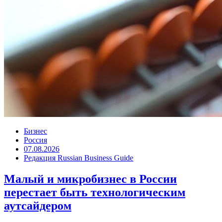
Бизнес
Россия
07.08.2026
Редакция Russian Business Guide
Малый и микробизнес в России
перестает быть технологическим
аутсайдером