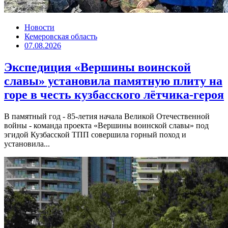
Новости
Кемеровская область
07.08.2026
Экспедиция «Вершины воинской
славы» установила памятную плиту на
горе в честь кузбасского лётчика-героя
В памятный год - 85-летия начала Великой Отечественной
войны - команда проекта «Вершины воинской славы» под
эгидой Кузбасской ТПП совершила горный поход и
установила...