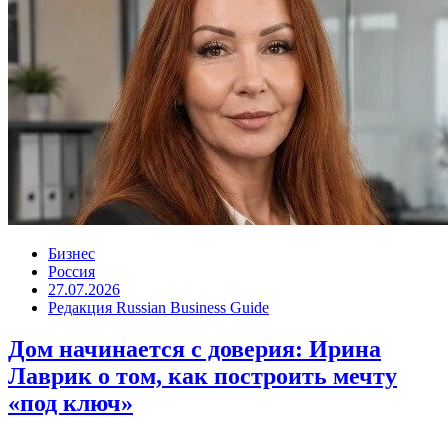
Бизнес
Россия
27.07.2026
Редакция Russian Business Guide
Дом начинается с доверия: Ирина
Лаврик о том, как построить мечту
«под ключ»