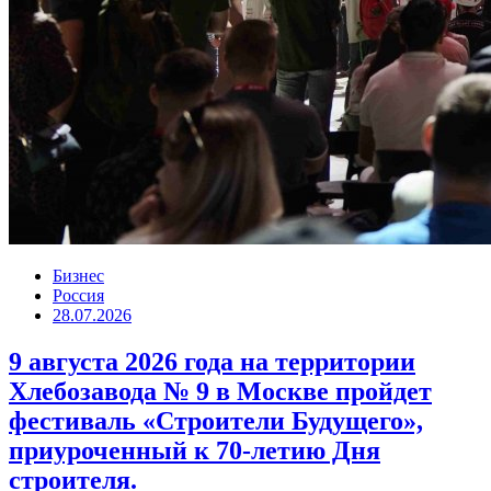
Бизнес
Россия
28.07.2026
9 августа 2026 года на территории
Хлебозавода № 9 в Москве пройдет
фестиваль «Строители Будущего»,
приуроченный к 70-летию Дня
строителя.