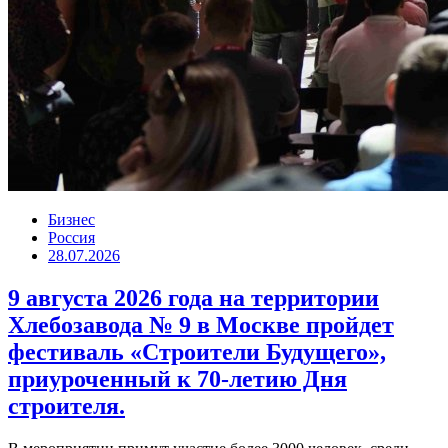
Бизнес
Россия
28.07.2026
9 августа 2026 года на территории
Хлебозавода № 9 в Москве пройдет
фестиваль «Строители Будущего»,
приуроченный к 70-летию Дня
строителя.