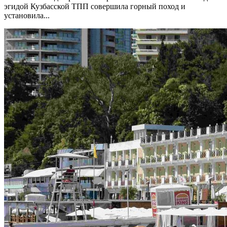
эгидой Кузбасской ТПП совершила горный поход и
установила...