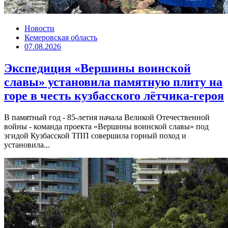
Новости
Кемеровская область
07.08.2026
Экспедиция «Вершины воинской
славы» установила памятную плиту на
горе в честь кузбасского лётчика-героя
В памятный год - 85-летия начала Великой Отечественной
войны - команда проекта «Вершины воинской славы» под
эгидой Кузбасской ТПП совершила горный поход и
установила...