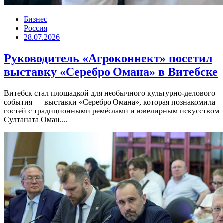
Бизнес
Россия
28.07.2026
Руководитель «Агроконнект» посетил
выставку «Серебро Омана» в Витебске
Витебск стал площадкой для необычного культурно-делового
события — выставки «Серебро Омана», которая познакомила
гостей с традиционными ремёслами и ювелирным искусством
Султаната Оман....