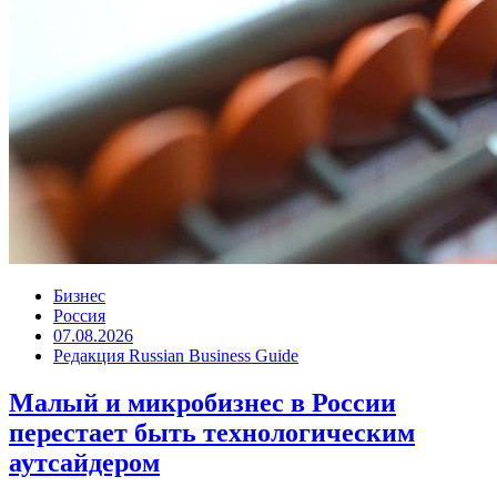
Бизнес
Россия
07.08.2026
Редакция Russian Business Guide
Малый и микробизнес в России
перестает быть технологическим
аутсайдером