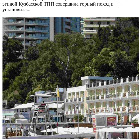
эгидой Кузбасской ТПП совершила горный поход и
установила...