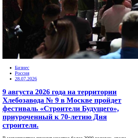
Бизнес
Россия
28.07.2026
9 августа 2026 года на территории
Хлебозавода № 9 в Москве пройдет
фестиваль «Строители Будущего»,
приуроченный к 70-летию Дня
строителя.