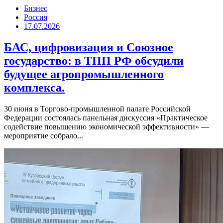
Бизнес
Россия
17.07.2026
БАС, цифровизация и Союзное
государство: в ТПП РФ обсудили
будущее агропромышленного
комплекса.
30 июня в Торгово-промышленной палате Российской
Федерации состоялась панельная дискуссия «Практическое
содействие повышению экономической эффективности» —
мероприятие собрало...