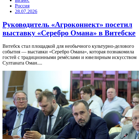
Бизнес
Россия
28.07.2026
Руководитель «Агроконнект» посетил
выставку «Серебро Омана» в Витебске
Витебск стал площадкой для необычного культурно-делового
события — выставки «Серебро Омана», которая познакомила
гостей с традиционными ремёслами и ювелирным искусством
Султаната Оман....