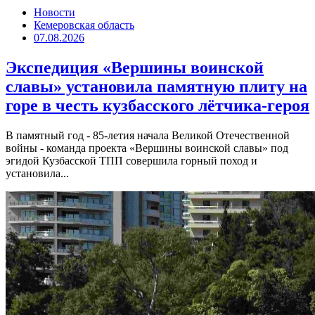
Новости
Кемеровская область
07.08.2026
Экспедиция «Вершины воинской
славы» установила памятную плиту на
горе в честь кузбасского лётчика-героя
В памятный год - 85-летия начала Великой Отечественной
войны - команда проекта «Вершины воинской славы» под
эгидой Кузбасской ТПП совершила горный поход и
установила...