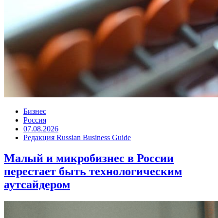
Бизнес
Россия
07.08.2026
Редакция Russian Business Guide
Малый и микробизнес в России
перестает быть технологическим
аутсайдером