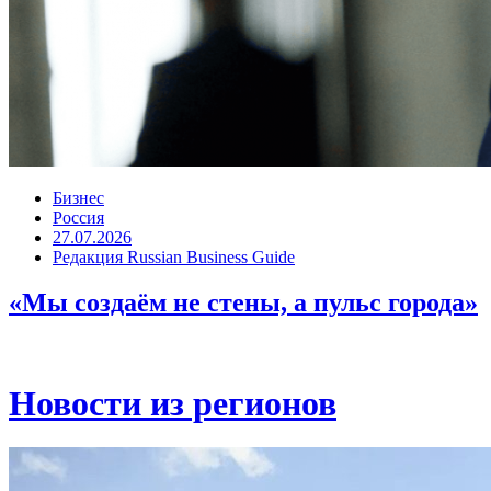
Бизнес
Россия
27.07.2026
Редакция Russian Business Guide
«Мы создаём не стены, а пульс города»
Новости из регионов