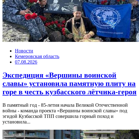
Новости
Кемеровская область
07.08.2026
Экспедиция «Вершины воинской
славы» установила памятную плиту на
горе в честь кузбасского лётчика-героя
В памятный год - 85-летия начала Великой Отечественной
войны - команда проекта «Вершины воинской славы» под
эгидой Кузбасской ТПП совершила горный поход и
установила...