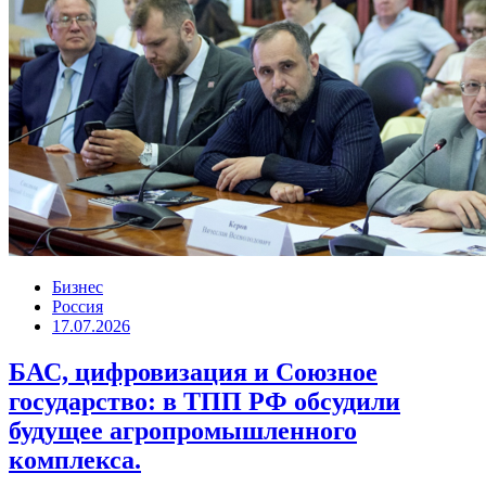
Бизнес
Россия
17.07.2026
БАС, цифровизация и Союзное
государство: в ТПП РФ обсудили
будущее агропромышленного
комплекса.