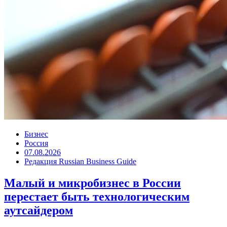
Бизнес
Россия
07.08.2026
Редакция Russian Business Guide
Малый и микробизнес в России
перестает быть технологическим
аутсайдером