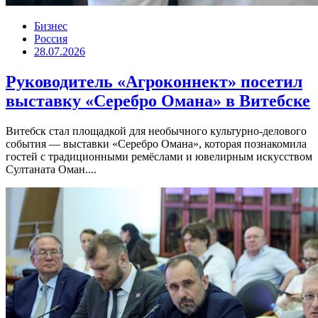
Бизнес
Россия
28.07.2026
Руководитель «Агроконнект» посетил
выставку «Серебро Омана» в Витебске
Витебск стал площадкой для необычного культурно-делового
события — выставки «Серебро Омана», которая познакомила
гостей с традиционными ремёслами и ювелирным искусством
Султаната Оман....