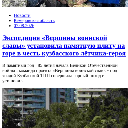
Новости
Кемеровская область
07.08.2026
Экспедиция «Вершины воинской
славы» установила памятную плиту на
горе в честь кузбасского лётчика-героя
В памятный год - 85-летия начала Великой Отечественной
войны - команда проекта «Вершины воинской славы» под
эгидой Кузбасской ТПП совершила горный поход и
установила...