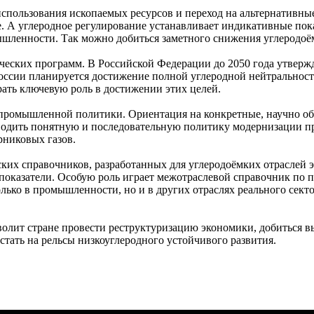
использования ископаемых ресурсов и переход на альтернативны
е. А углеродное регулирование устанавливает индикативные пок
шленности. Так можно добиться заметного снижения углеродо
еских программ. В Российской Федерации до 2050 года утвержд
России планируется достижение полной углеродной нейтральност
ать ключевую роль в достижении этих целей.
 промышленной политики. Ориентация на конкретные, научно о
оводить понятную и последовательную политику модернизации 
рниковых газов.
ких справочников, разработанных для углеродоёмких отраслей 
показатели. Особую роль играет межотраслевой справочник по
лько в промышленности, но и в других отраслях реального сек
олит стране провести реструктуризацию экономики, добиться в
тать на рельсы низкоуглеродного устойчивого развития.