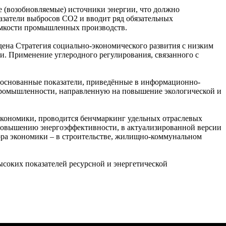
е (возобновляемые) источники энергии, что должно
азатели выбросов СО2 и вводит ряд обязательных
ёмкости промышленных производств.
ена Стратегия социально-экономического развития с низким
и. Применение углеродного регулирования, связанного с
боснованные показатели, приведённые в информационно-
промышленности, направленную на повышение экологической и
экономики, проводится бенчмаркинг удельных отраслевых
 повышению энергоэффективности, в актуализированной версии
тора экономики – в строительстве, жилищно-коммунальном
ысоких показателей ресурсной и энергетической