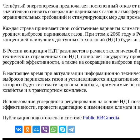
Четвёртый энергопереход предполагает постепенный отказ от 
значительно снизить содержание парниковых газов в атмосфер
ограничительных требований и стимулирующих мер для промы
Каждая страна принимает свои собственные варианты климатич
уровнем выбросов парниковых газов. При этом к 2060 году в 
концепцией наилучших доступных технологий (НДТ) будет игр
В России концепция НДТ развивается в рамках экологической
технических справочниках по НДТ, позволяет государству пр
ресурсной эффективности, а также на сокращение выбросов па
В настоящее время при актуализации информационно-техничес
выбросов парниковых газов и устанавливаются индикативные 
которого будут систематизированы подходы, применимые не то
хозяйстве и в транспортном комплексе.
Использование углеродного регулирования на основе НДТ позв
эффективности, провести адаптацию к изменениям климата и вс
Публикация подготовлена в системе
Public.RBGmedia