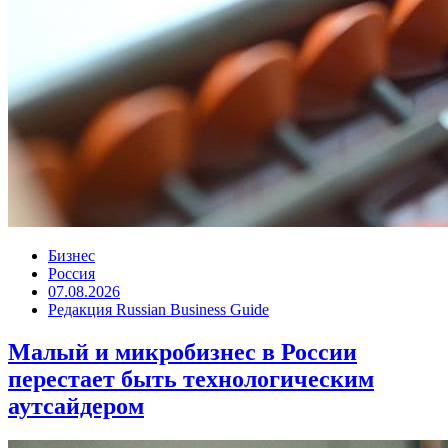
Бизнес
Россия
07.08.2026
Редакция Russian Business Guide
Малый и микробизнес в России
перестает быть технологическим
аутсайдером