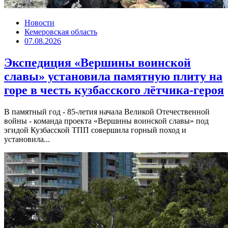
Новости
Кемеровская область
07.08.2026
Экспедиция «Вершины воинской
славы» установила памятную плиту на
горе в честь кузбасского лётчика-героя
В памятный год - 85-летия начала Великой Отечественной
войны - команда проекта «Вершины воинской славы» под
эгидой Кузбасской ТПП совершила горный поход и
установила...