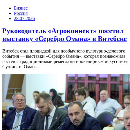
Бизнес
Россия
28.07.2026
Руководитель «Агроконнект» посетил
выставку «Серебро Омана» в Витебске
Витебск стал площадкой для необычного культурно-делового
события — выставки «Серебро Омана», которая познакомила
гостей с традиционными ремёслами и ювелирным искусством
Султаната Оман....