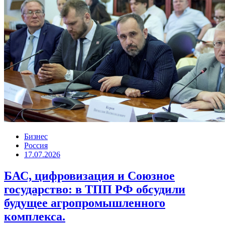
Бизнес
Россия
17.07.2026
БАС, цифровизация и Союзное
государство: в ТПП РФ обсудили
будущее агропромышленного
комплекса.