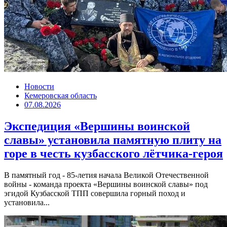
Новости
Кемеровская область
07.08.2026
Экспедиция «Вершины воинской
славы» установила памятную плиту на
горе в честь кузбасского лётчика-героя
В памятный год - 85-летия начала Великой Отечественной
войны - команда проекта «Вершины воинской славы» под
эгидой Кузбасской ТПП совершила горный поход и
установила...